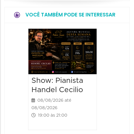
VOCÊ TAMBÉM PODE SE INTERESSAR
Show:
Teixeir
anos d
08/08/20
08/08/202
Show: Pianista
21:00 às
Handel Cecilio
08/08/2026 até
08/08/2026
19:00 às 21:00