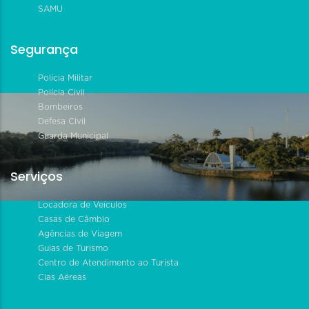
SAMU
Segurança
Polícia Militar
Polícia Civil
Bombeiros
Defesa Civil
Guarda Municipal
Serviços
Locadora de Veículos
Casas de Câmbio
Agências de Viagem
Guias de Turismo
Centro de Atendimento ao Turista
Cias Aéreas