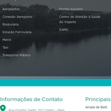
Aeroportos
Pronto-Socorro
Conexão Aeroporto
Centro de Atenção à Saúde
do Viajante
Rodoviária
SAMU
Estação Ferroviária
Metrô
Táxi
Transporte Público
Informações de Contato
Principai
Arraial de Belô
Rua Espírito Santo, 527 Centro - Belo