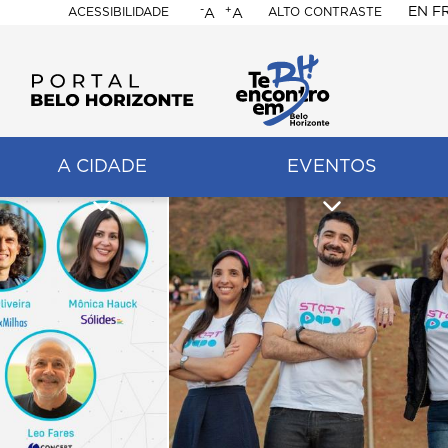
-
+
EN
F
ACESSIBILIDADE
ALTO CONTRASTE
A
A
PORTAL
BELO
HORIZONTE
A CIDADE
EVENTOS
ação
pal