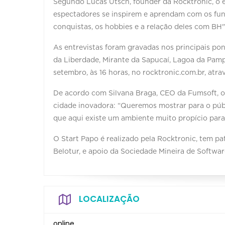
Segundo Lucas Utsch, founder da Rocktronic, o 
espectadores se inspirem e aprendam com os fund
conquistas, os hobbies e a relação deles com BH"
As entrevistas foram gravadas nos principais pon
da Liberdade, Mirante da Sapucaí, Lagoa da Pampu
setembro, às 16 horas, no rocktronic.com.br, atra
De acordo com Silvana Braga, CEO da Fumsoft, o
cidade inovadora: “Queremos mostrar para o púb
que aqui existe um ambiente muito propício par
O Start Papo é realizado pela Rocktronic, tem pat
Belotur, e apoio da Sociedade Mineira de Softwar
LOCALIZAÇÃO
online