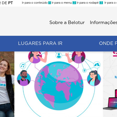
R
DE
PT
Ir para o conteúdo
1
Ir para o menu
2
Ir para o rodapé
3
Ir para o
ES
Sobre a Belotur
Informações
Menu
second
LUGARES PARA IR
ONDE 