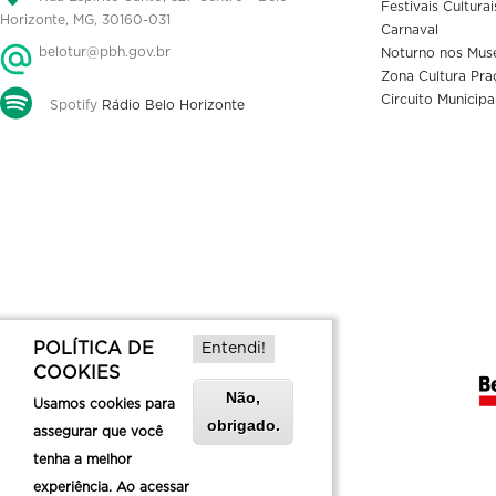
Festivais Culturai
Horizonte, MG, 30160-031
Carnaval
belotur@pbh.gov.br
Noturno nos Mus
Zona Cultura Pra
Circuito Municipa
Spotify
Rádio Belo Horizonte
POLÍTICA DE
Entendi!
COOKIES
Não,
Usamos cookies para
obrigado.
assegurar que você
tenha a melhor
experiência. Ao acessar