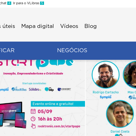
 chat
4
Ir para o VLibras
5
 úteis
Mapa digital
Vídeos
Blog
FICAR
NEGÓCIOS