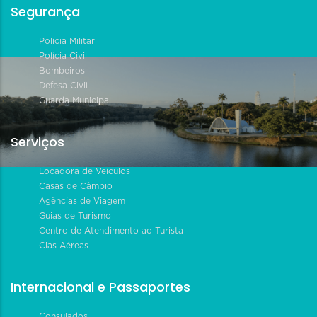
Segurança
Polícia Militar
Polícia Civil
Bombeiros
Defesa Civil
Guarda Municipal
Serviços
Locadora de Veículos
Casas de Câmbio
Agências de Viagem
Guias de Turismo
Centro de Atendimento ao Turista
Cias Aéreas
Internacional e Passaportes
Consulados