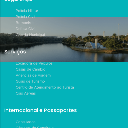
Polícia Militar
Polícia Civil
Bombeiros
Defesa Civil
Guarda Municipal
Serviços
Locadora de Veículos
Casas de Câmbio
Agências de Viagem
Guias de Turismo
Centro de Atendimento ao Turista
Cias Aéreas
Internacional e Passaportes
Consulados
Câmaras de Comércio