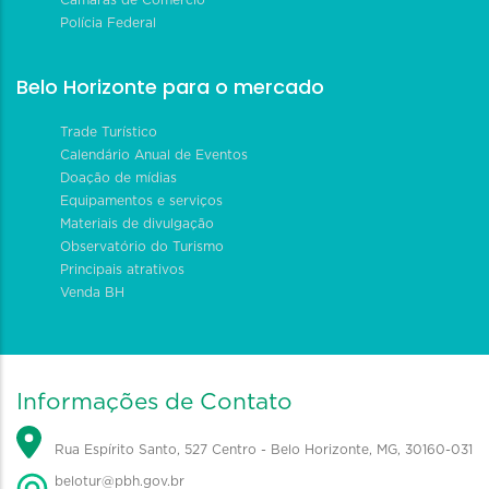
Polícia Federal
Belo Horizonte para o mercado
Trade Turístico
Calendário Anual de Eventos
Doação de mídias
Equipamentos e serviços
Materiais de divulgação
Observatório do Turismo
Principais atrativos
Venda BH
Informações de Contato
Rua Espírito Santo, 527 Centro - Belo Horizonte, MG, 30160-031
belotur@pbh.gov.br