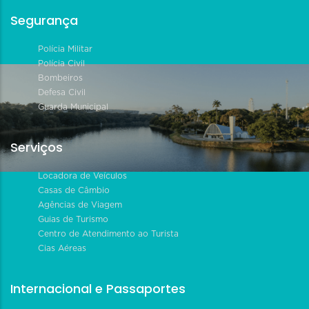
Segurança
Polícia Militar
Polícia Civil
Bombeiros
Defesa Civil
Guarda Municipal
Serviços
Locadora de Veículos
Casas de Câmbio
Agências de Viagem
Guias de Turismo
Centro de Atendimento ao Turista
Cias Aéreas
Internacional e Passaportes