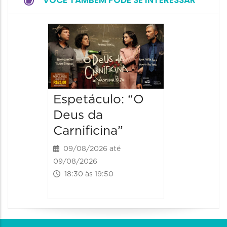
VOCÊ TAMBÉM PODE SE INTERESSAR
Espetá
“Olymp
09/08/20
09/08/202
19:00 às
Espetáculo: “O
Deus da
Carnificina”
09/08/2026 até
09/08/2026
18:30 às 19:50