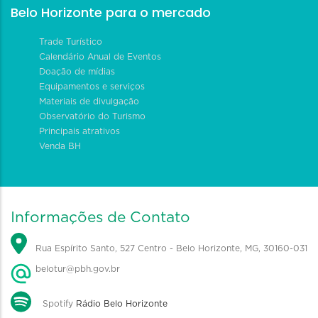
Belo Horizonte para o mercado
Trade Turístico
Calendário Anual de Eventos
Doação de mídias
Equipamentos e serviços
Materiais de divulgação
Observatório do Turismo
Principais atrativos
Venda BH
Informações de Contato
Rua Espírito Santo, 527 Centro - Belo Horizonte, MG, 30160-031
belotur@pbh.gov.br
Spotify
Rádio Belo Horizonte