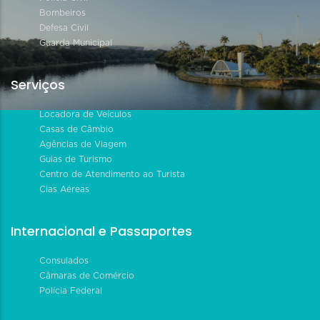
Bombeiros
Defesa Civil
Guarda Municipal
Serviços
Locadora de Veículos
Casas de Câmbio
Agências de Viagem
Guias de Turismo
Centro de Atendimento ao Turista
Cias Aéreas
Internacional e Passaportes
Consulados
Câmaras de Comércio
Polícia Federal