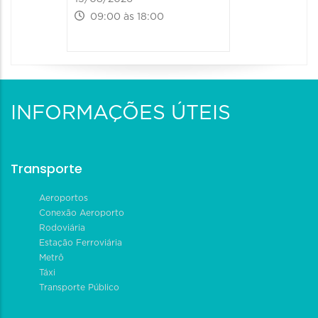
09:00 às 18:00
09:00 às
INFORMAÇÕES ÚTEIS
Transporte
Aeroportos
Conexão Aeroporto
Rodoviária
Estação Ferroviária
Metrô
Táxi
Transporte Público