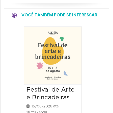
VOCÊ TAMBÉM PODE SE INTERESSAR
Festival de Arte
Festiv
e Brincadeiras
e Brin
15/08/2026 até
16/08/20
15/08/2026
16/08/2026