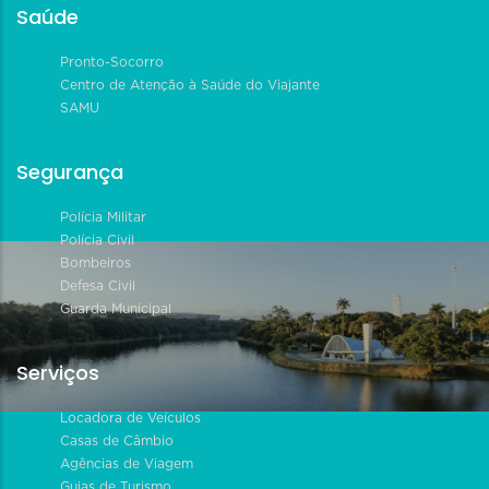
Saúde
Pronto-Socorro
Centro de Atenção à Saúde do Viajante
SAMU
Segurança
Polícia Militar
Polícia Civil
Bombeiros
Defesa Civil
Guarda Municipal
Serviços
Locadora de Veículos
Casas de Câmbio
Agências de Viagem
Guias de Turismo