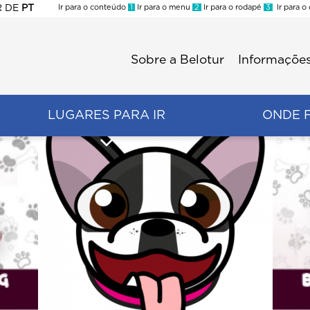
R
DE
PT
Ir para o conteúdo
1
Ir para o menu
2
Ir para o rodapé
3
Ir para o
ES
Sobre a Belotur
Informações
Menu
second
LUGARES PARA IR
ONDE 