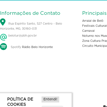
Informações de Contato
Principai
Arraial de Belô
Rua Espírito Santo, 527 Centro - Belo
Festivais Culturai
Horizonte, MG, 30160-031
Carnaval
belotur@pbh.gov.br
Noturno nos Mus
Zona Cultura Pra
Circuito Municipa
Spotify
Rádio Belo Horizonte
POLÍTICA DE
Entendi!
COOKIES