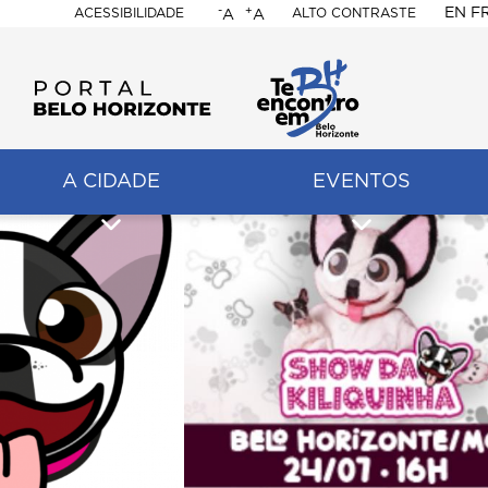
-
+
EN
F
ACESSIBILIDADE
ALTO CONTRASTE
A
A
PORTAL
BELO
HORIZONTE
A CIDADE
EVENTOS
ação
pal