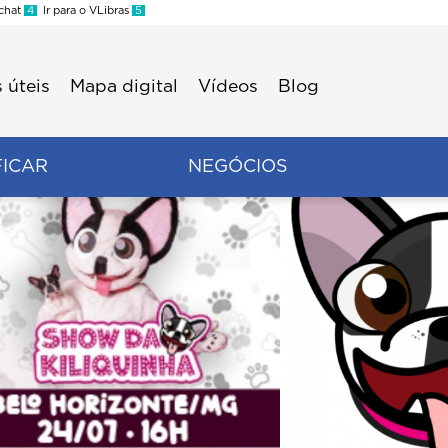
 chat
4
Ir para o VLibras
5
 úteis
Mapa digital
Vídeos
Blog
FICAR
NEGÓCIOS