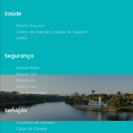
Saúde
Pronto-Socorro
Centro de Atenção à Saúde do Viajante
SAMU
Segurança
Polícia Militar
Polícia Civil
Bombeiros
Defesa Civil
Guarda Municipal
Serviços
Locadora de Veículos
Casas de Câmbio