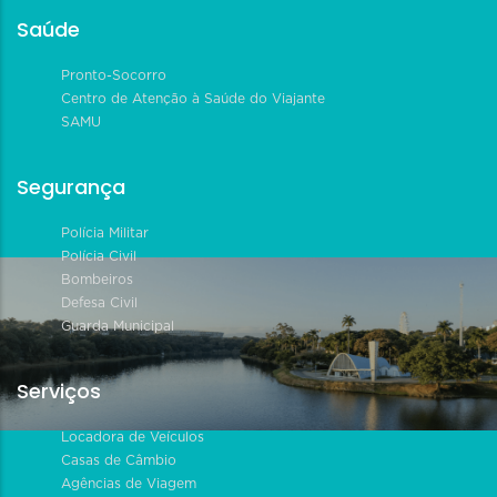
Saúde
Pronto-Socorro
Centro de Atenção à Saúde do Viajante
SAMU
Segurança
Polícia Militar
Polícia Civil
Bombeiros
Defesa Civil
Guarda Municipal
Serviços
Locadora de Veículos
Casas de Câmbio
Agências de Viagem