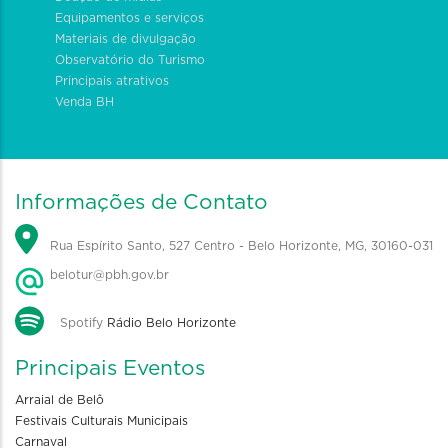
Equipamentos e serviços
Materiais de divulgação
Observatório do Turismo
Principais atrativos
Venda BH
Informações de Contato
Rua Espírito Santo, 527 Centro - Belo Horizonte, MG, 30160-031
belotur@pbh.gov.br
Spotify
Rádio Belo Horizonte
Principais Eventos
Arraial de Belô
Festivais Culturais Municipais
Carnaval