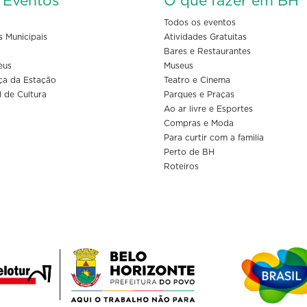
s Eventos
O que fazer em BH
Todos os eventos
s Municipais
Atividades Gratuitas
Bares e Restaurantes
eus
Museus
ça da Estação
Teatro e Cinema
l de Cultura
Parques e Praças
Ao ar livre e Esportes
Compras e Moda
Para curtir com a familia
Perto de BH
Roteiros