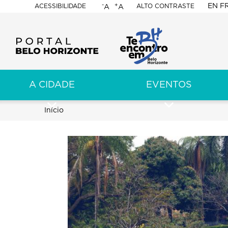
-
+
EN
F
ACESSIBILIDADE
ALTO CONTRASTE
A
A
PORTAL
BELO
HORIZONTE
A CIDADE
EVENTOS
ação
pal
Trilha
Início
de
navegação