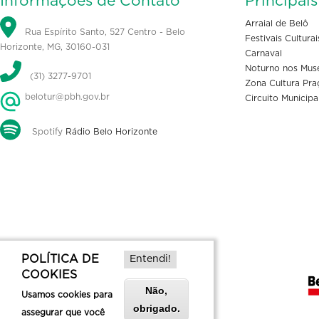
Informações de Contato
Principai
Arraial de Belô
Rua Espírito Santo, 527 Centro - Belo
Festivais Culturai
Horizonte, MG, 30160-031
Carnaval
Noturno nos Mus
(31) 3277-9701
Zona Cultura Pra
belotur@pbh.gov.br
Circuito Municipa
Spotify
Rádio Belo Horizonte
POLÍTICA DE
Entendi!
COOKIES
Não,
Usamos cookies para
obrigado.
assegurar que você