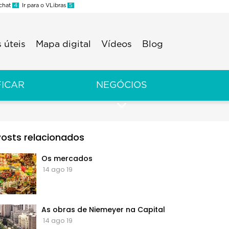
 chat
4
Ir para o VLibras
5
 úteis
Mapa digital
Vídeos
Blog
FICAR
NEGÓCIOS
Posts relacionados
Os mercados
14 ago 19
As obras de Niemeyer na Capital
14 ago 19