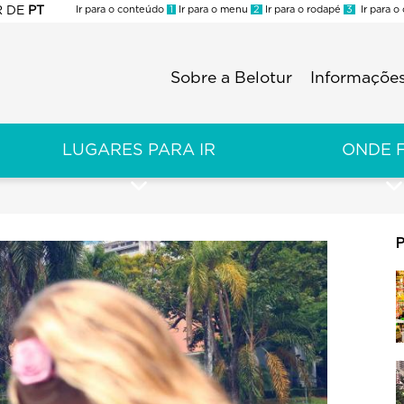
R
DE
PT
Ir para o conteúdo
1
Ir para o menu
2
Ir para o rodapé
3
Ir para o
ES
Sobre a Belotur
Informações
Menu
second
LUGARES PARA IR
ONDE 