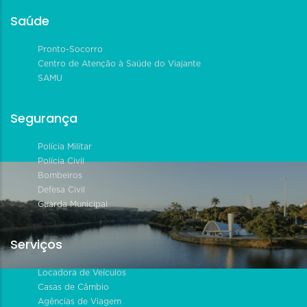
Saúde
Pronto-Socorro
Centro de Atenção à Saúde do Viajante
SAMU
Segurança
Polícia Militar
Polícia Civil
Bombeiros
Defesa Civil
Guarda Municipal
Serviços
Locadora de Veículos
Casas de Câmbio
Agências de Viagem