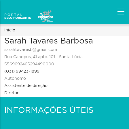
Trilha
Início
Sarah Tavares Barbosa
de
sarahtavaresb@gmail.com
navegação
Rua Canopus, 41 apto. 101 - Santa Lúcia
5569692465294490000
(031) 99423-1899
Autônomo
Assistente de direção
Diretor
INFORMAÇÕES ÚTEIS