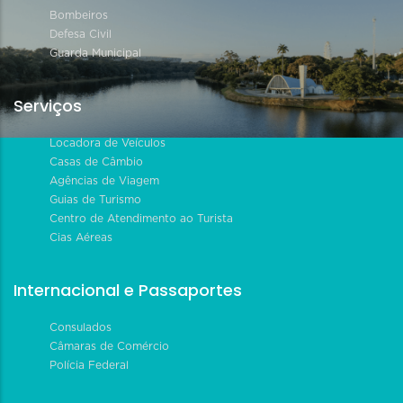
Bombeiros
Defesa Civil
Guarda Municipal
Serviços
Locadora de Veículos
Casas de Câmbio
Agências de Viagem
Guias de Turismo
Centro de Atendimento ao Turista
Cias Aéreas
Internacional e Passaportes
Consulados
Câmaras de Comércio
Polícia Federal