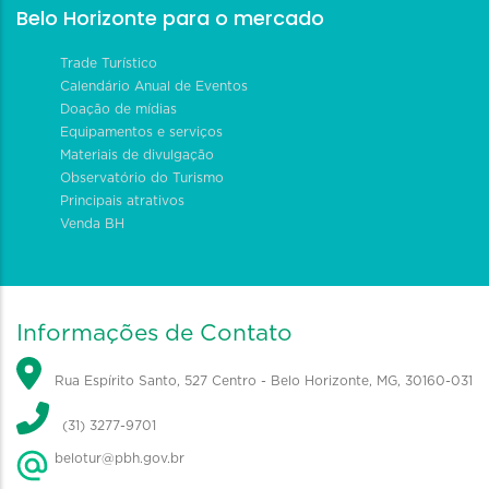
Belo Horizonte para o mercado
Trade Turístico
Calendário Anual de Eventos
Doação de mídias
Equipamentos e serviços
Materiais de divulgação
Observatório do Turismo
Principais atrativos
Venda BH
Informações de Contato
Rua Espírito Santo, 527 Centro - Belo Horizonte, MG, 30160-031
(31) 3277-9701
belotur@pbh.gov.br