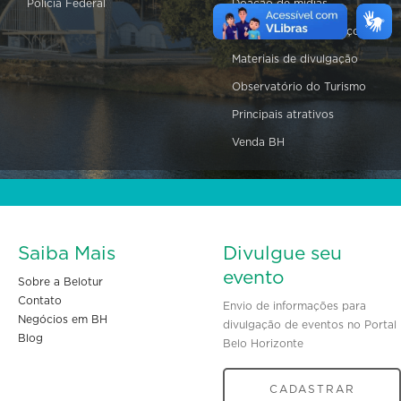
Polícia Federal
Doação de mídias
Equipamentos e serviços
Materiais de divulgação
Observatório do Turismo
Principais atrativos
Venda BH
Saiba Mais
Divulgue seu
evento
Sobre a Belotur
Contato
Envio de informações para
Negócios em BH
divulgação de eventos no Portal
Blog
Belo Horizonte
CADASTRAR