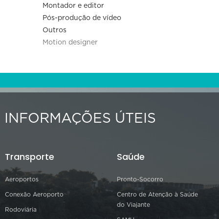
Montador e editor
Pós-produção de vídeo
Outros
Motion designer
INFORMAÇÕES ÚTEIS
Transporte
Saúde
Aeroportos
Pronto-Socorro
Conexão Aeroporto
Centro de Atenção à Saúde
do Viajante
Rodoviária