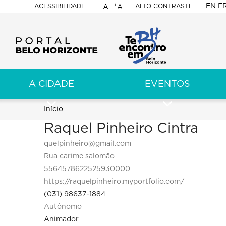
-
+
EN
F
ACESSIBILIDADE
ALTO CONTRASTE
A
A
PORTAL
BELO
HORIZONTE
A CIDADE
EVENTOS
ação
pal
Trilha
Início
Raquel Pinheiro Cintra
de
quelpinheiro@gmail.com
navegação
Rua carime salomão
5564578622525930000
https://raquelpinheiro.myportfolio.com/
(031) 98637-1884
Autônomo
Animador