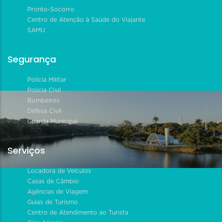
Pronto-Socorro
Centro de Atenção à Saúde do Viajante
SAMU
Segurança
Polícia Militar
Polícia Civil
Bombeiros
Defesa Civil
Guarda Municipal
Serviços
Locadora de Veículos
Casas de Câmbio
Agências de Viagem
Guias de Turismo
Centro de Atendimento ao Turista