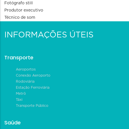
Fotógrafo still
Produtor executivo
Técnico de som
INFORMAÇÕES ÚTEIS
Transporte
Aeroportos
Conexão Aeroporto
Rodoviária
Estação Ferroviária
Metrô
Táxi
Transporte Público
Saúde