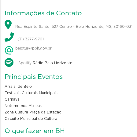
Informações de Contato
Rua Espírito Santo, 527 Centro - Belo Horizonte, MG, 30160-031
(31) 3277-9701
belotur@pbh.gov.br
Spotify
Rádio Belo Horizonte
Principais Eventos
Arraial de Belô
Festivais Culturais Municipais
Carnaval
Noturno nos Museus
Zona Cultura Praça da Estação
Circuito Municipal de Cultura
O que fazer em BH