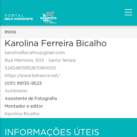
Trilha
Início
Karolina Ferreira Bicalho
de
karolinafbicalho@gmail.com
navegação
Rua Mármore, 1013 - Santa Tereza
5245481385287080000
https://www.behance.net/
(031) 99135-9523
Autônomo
Assistente de Fotografia
Montador e editor
Karolina Bicalho
INFORMAÇÕES ÚTEIS