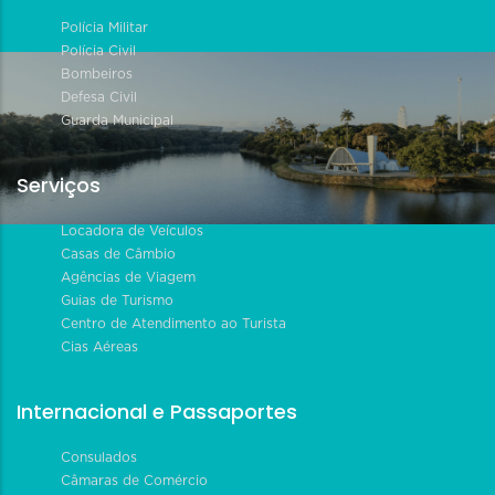
Polícia Militar
Polícia Civil
Bombeiros
Defesa Civil
Guarda Municipal
Serviços
Locadora de Veículos
Casas de Câmbio
Agências de Viagem
Guias de Turismo
Centro de Atendimento ao Turista
Cias Aéreas
Internacional e Passaportes
Consulados
Câmaras de Comércio