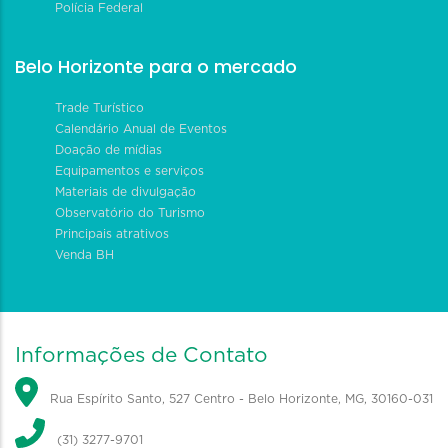
Polícia Federal
Belo Horizonte para o mercado
Trade Turístico
Calendário Anual de Eventos
Doação de mídias
Equipamentos e serviços
Materiais de divulgação
Observatório do Turismo
Principais atrativos
Venda BH
Informações de Contato
Rua Espírito Santo, 527 Centro - Belo Horizonte, MG, 30160-031
(31) 3277-9701