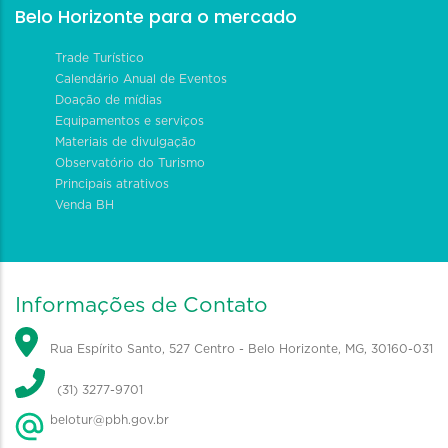
Belo Horizonte para o mercado
Trade Turístico
Calendário Anual de Eventos
Doação de mídias
Equipamentos e serviços
Materiais de divulgação
Observatório do Turismo
Principais atrativos
Venda BH
Informações de Contato
Rua Espírito Santo, 527 Centro - Belo Horizonte, MG, 30160-031
(31) 3277-9701
belotur@pbh.gov.br