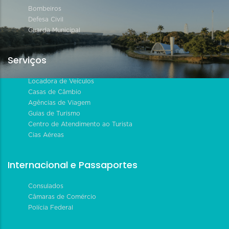
Bombeiros
Defesa Civil
Guarda Municipal
Serviços
Locadora de Veículos
Casas de Câmbio
Agências de Viagem
Guias de Turismo
Centro de Atendimento ao Turista
Cias Aéreas
Internacional e Passaportes
Consulados
Câmaras de Comércio
Polícia Federal