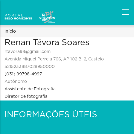
Trilha
Início
Renan Távora Soares
de
rtavora98@gmail.com
navegação
Avenida Miguel Perrela 766, AP 102 Bl 2, Castelo
5215233887028950000
(031) 99798-4997
Autônomo
Assistente de Fotografia
Diretor de fotografia
INFORMAÇÕES ÚTEIS