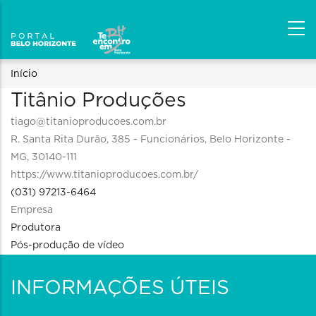
Trilha
Início
Titânio Produções
de
tiago@titanioproducoes.com.br
navegação
R. Santa Rita Durão, 385 - Funcionários, Belo Horizonte -
MG, 30140-111
https://www.titanioproducoes.com.br/
(031) 97213-6464
Empresa
Produtora
Pós-produção de vídeo
INFORMAÇÕES ÚTEIS