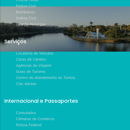
Polícia Militar
Polícia Civil
Bombeiros
Defesa Civil
Guarda Municipal
Serviços
Locadora de Veículos
Casas de Câmbio
Agências de Viagem
Guias de Turismo
Centro de Atendimento ao Turista
Cias Aéreas
Internacional e Passaportes
Consulados
Câmaras de Comércio
Polícia Federal