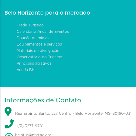
Belo Horizonte para o mercado
Trade Turístico
Calendário Anual de Eventos
Doação de mídias
Equipamentos e serviços
Materiais de divulgação
Observatório do Turismo
Principais atrativos
Venda BH
Informações de Contato
Rua Espírito Santo, 527 Centro - Belo Horizonte, MG, 30160-031
(31) 3277-9701
belotur@pbh.gov.br