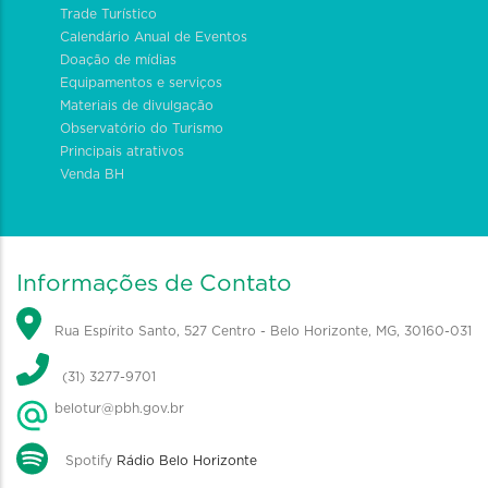
Trade Turístico
Calendário Anual de Eventos
Doação de mídias
Equipamentos e serviços
Materiais de divulgação
Observatório do Turismo
Principais atrativos
Venda BH
Informações de Contato
Rua Espírito Santo, 527 Centro - Belo Horizonte, MG, 30160-031
(31) 3277-9701
belotur@pbh.gov.br
Spotify
Rádio Belo Horizonte