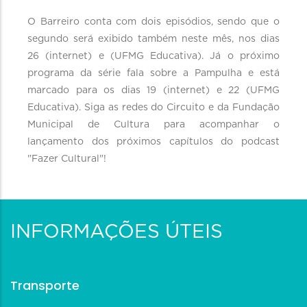
O Barreiro conta com dois episódios, sendo que o
segundo será exibido também neste mês, nos dias
26 (internet) e (UFMG Educativa). Já o próximo
programa da série fala sobre a Pampulha e está
marcado para os dias 19 (internet) e 22 (UFMG
Educativa). Siga as redes do Circuito e da Fundação
Municipal de Cultura para acompanhar o
lançamento dos próximos capítulos do podcast
"Fazer Cultural"!
INFORMAÇÕES ÚTEIS
Transporte