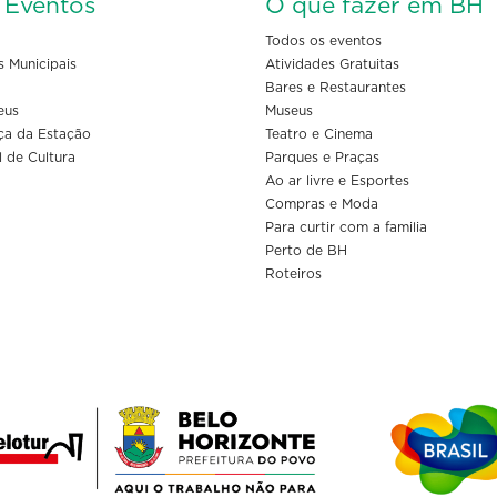
s Eventos
O que fazer em BH
Todos os eventos
s Municipais
Atividades Gratuitas
Bares e Restaurantes
eus
Museus
ça da Estação
Teatro e Cinema
l de Cultura
Parques e Praças
Ao ar livre e Esportes
Compras e Moda
Para curtir com a familia
Perto de BH
Roteiros