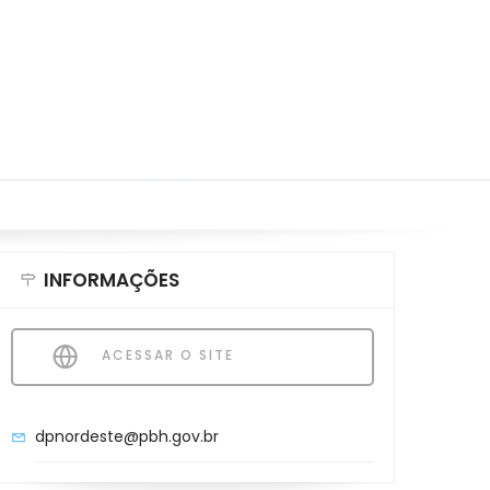
INFORMAÇÕES
ACESSAR O SITE
dpnordeste@pbh.gov.br