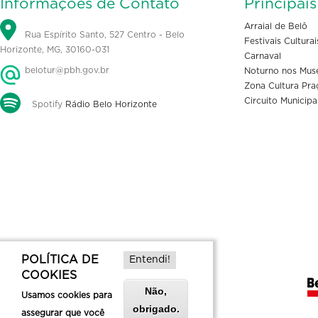
Informações de Contato
Principai
Arraial de Belô
Rua Espírito Santo, 527 Centro - Belo
Festivais Culturai
Horizonte, MG, 30160-031
Carnaval
belotur@pbh.gov.br
Noturno nos Mus
Zona Cultura Pra
Circuito Municipa
Spotify
Rádio Belo Horizonte
POLÍTICA DE
Entendi!
COOKIES
Não,
Usamos cookies para
obrigado.
assegurar que você