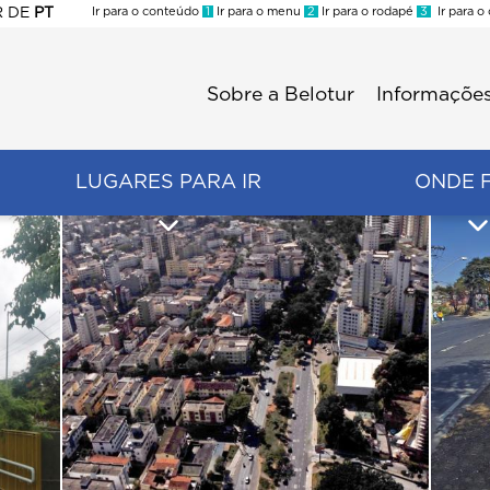
R
DE
PT
Ir para o conteúdo
1
Ir para o menu
2
Ir para o rodapé
3
Ir para o
ES
Sobre a Belotur
Informações
Menu
second
LUGARES PARA IR
ONDE 