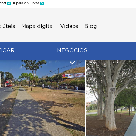
 chat
4
Ir para o VLibras
5
 úteis
Mapa digital
Vídeos
Blog
FICAR
NEGÓCIOS