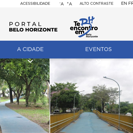
-
+
EN
F
ACESSIBILIDADE
ALTO CONTRASTE
A
A
PORTAL
BELO
HORIZONTE
A CIDADE
EVENTOS
ação
pal