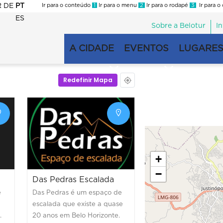
R
DE
PT
Ir para o conteúdo
1
Ir para o menu
2
Ir para o rodapé
3
Ir para o
ES
Sobre a Belotur
I
Menu
second
A CIDADE
EVENTOS
LUGARES
Navegação
principal
Redefinir Mapa
+
−
Das Pedras Escalada
e
Das Pedras é um espaço de
escalada que existe a quase
.
20 anos em Belo Horizonte.