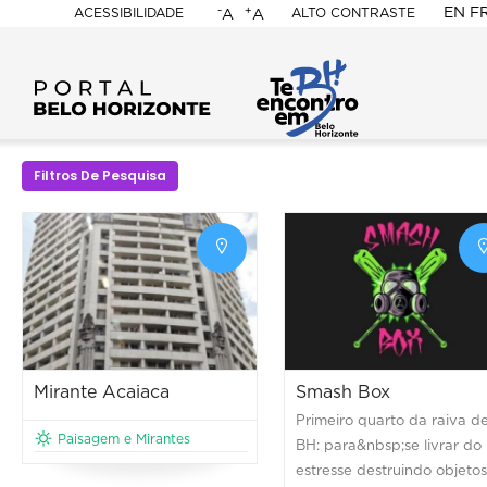
-
+
EN
F
ACESSIBILIDADE
ALTO CONTRASTE
A
A
PORTAL
BELO
HORIZONTE
Filtros De Pesquisa
Mirante Acaiaca
Smash Box
Primeiro quarto da raiva d
Paisagem e Mirantes
BH: para&nbsp;se livrar do
estresse destruindo objetos