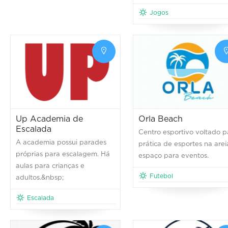
Jogos
Up Academia de
Orla Beach
Escalada
Centro esportivo voltado p
A academia possui parades
prática de esportes na arei
próprias para escalagem. Há
espaço para eventos.
aulas para crianças e
Futebol
adultos.&nbsp;
Escalada