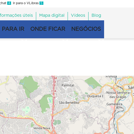
 chat
4
Ir para o VLibras
5
nformações úteis
Mapa digital
Vídeos
Blog
 PARA IR
ONDE FICAR
NEGÓCIOS