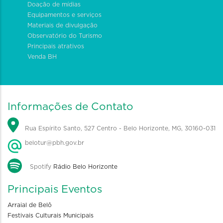
Doação de mídias
Equipamentos e serviços
Materiais de divulgação
Observatório do Turismo
Principais atrativos
Venda BH
Informações de Contato
Rua Espírito Santo, 527 Centro - Belo Horizonte, MG, 30160-031
belotur@pbh.gov.br
Spotify
Rádio Belo Horizonte
Principais Eventos
Arraial de Belô
Festivais Culturais Municipais