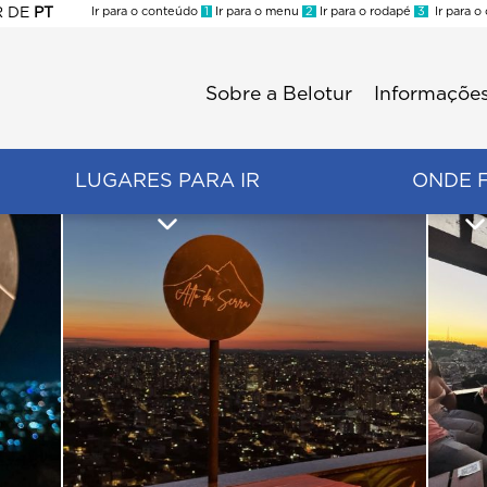
R
DE
PT
Ir para o conteúdo
1
Ir para o menu
2
Ir para o rodapé
3
Ir para o
ES
Sobre a Belotur
Informações
Menu
second
LUGARES PARA IR
ONDE 