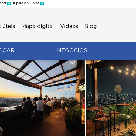
 chat
4
Ir para o VLibras
5
 úteis
Mapa digital
Vídeos
Blog
FICAR
NEGÓCIOS