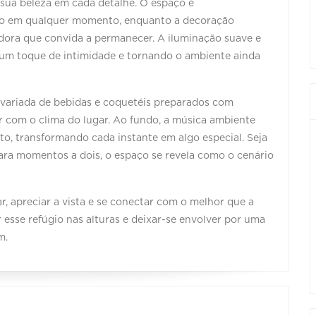
ua beleza em cada detalhe. O espaço é
to em qualquer momento, enquanto a decoração
edora que convida a permanecer. A iluminação suave e
 um toque de intimidade e tornando o ambiente ainda
 variada de bebidas e coquetéis preparados com
r com o clima do lugar. Ao fundo, a música ambiente
o, transformando cada instante em algo especial. Seja
ara momentos a dois, o espaço se revela como o cenário
r, apreciar a vista e se conectar com o melhor que a
r esse refúgio nas alturas e deixar-se envolver por uma
m.