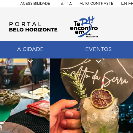
-
+
EN
F
ACESSIBILIDADE
ALTO CONTRASTE
A
A
PORTAL
BELO
HORIZONTE
A CIDADE
EVENTOS
ação
pal