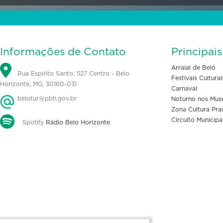
Informações de Contato
Principai
Arraial de Belô
Rua Espírito Santo, 527 Centro - Belo
Festivais Culturai
Horizonte, MG, 30160-031
Carnaval
belotur@pbh.gov.br
Noturno nos Mus
Zona Cultura Pra
Circuito Municipa
Spotify
Rádio Belo Horizonte