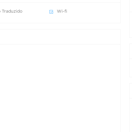
 Traduzido
Wi-fi