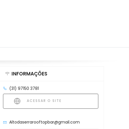
INFORMAÇÕES
(31) 97150 3781
ACESSAR O SITE
Altodaserrarooftopbar@gmail.com