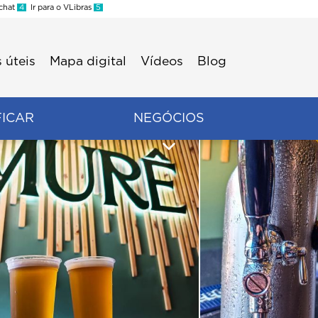
 chat
4
Ir para o VLibras
5
 úteis
Mapa digital
Vídeos
Blog
FICAR
NEGÓCIOS