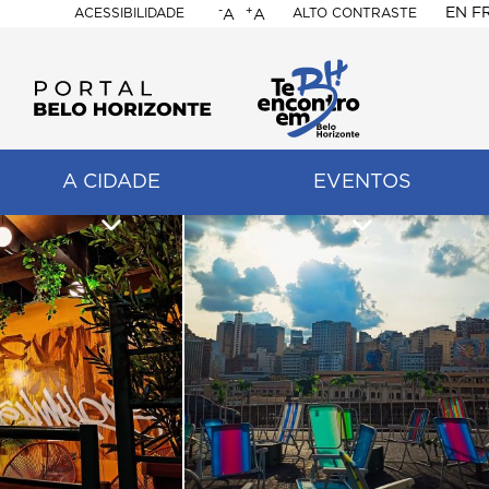
-
+
EN
F
ACESSIBILIDADE
ALTO CONTRASTE
A
A
PORTAL
BELO
HORIZONTE
A CIDADE
EVENTOS
ação
pal