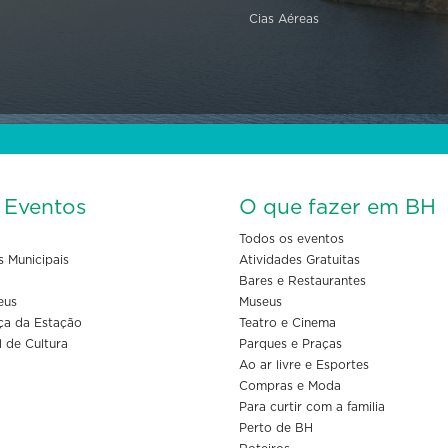
Cias Aéreas
s Eventos
O que fazer em BH
Todos os eventos
s Municipais
Atividades Gratuitas
Bares e Restaurantes
eus
Museus
ça da Estação
Teatro e Cinema
l de Cultura
Parques e Praças
Ao ar livre e Esportes
Compras e Moda
Para curtir com a familia
Perto de BH