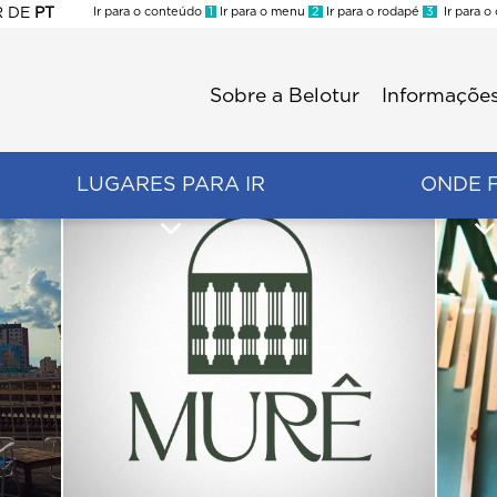
R
DE
PT
Ir para o conteúdo
1
Ir para o menu
2
Ir para o rodapé
3
Ir para o
ES
Sobre a Belotur
Informações
Menu
second
LUGARES PARA IR
ONDE 