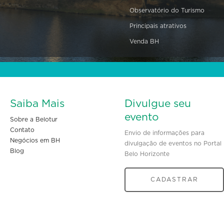
Observatório do Turismo
Principais atrativos
Venda BH
Saiba Mais
Divulgue seu
evento
Sobre a Belotur
Contato
Envio de informações para
Negócios em BH
divulgação de eventos no Portal
Blog
Belo Horizonte
CADASTRAR