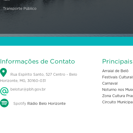
Transporte Público
Informações de Contato
Principai
Arraial de Belô
Rua Espírito Santo, 527 Centro - Belo
Festivais Culturai
Horizonte, MG, 30160-031
Carnaval
belotur@pbh.gov.br
Noturno nos Mus
Zona Cultura Pra
Circuito Municipa
Spotify
Rádio Belo Horizonte