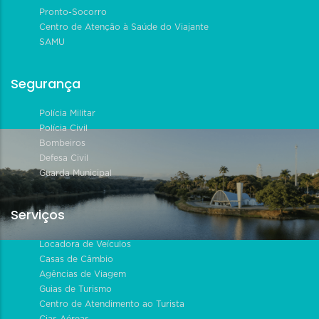
Pronto-Socorro
Centro de Atenção à Saúde do Viajante
SAMU
Segurança
Polícia Militar
Polícia Civil
Bombeiros
Defesa Civil
Guarda Municipal
Serviços
Locadora de Veículos
Casas de Câmbio
Agências de Viagem
Guias de Turismo
Centro de Atendimento ao Turista
Cias Aéreas