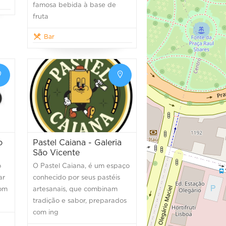
famosa bebida à base de
fruta
Bar
o
Pastel Caiana - Galeria
São Vicente
o
O Pastel Caiana, é um espaço
ar
conhecido por seus pastéis
com
artesanais, que combinam
tradição e sabor, preparados
com ing