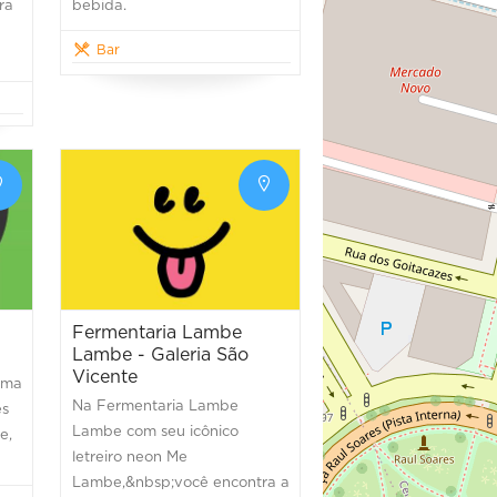
ra
bebida.
Bar
Fermentaria Lambe
Lambe - Galeria São
Vicente
uma
Na Fermentaria Lambe
es
Lambe com seu icônico
e,
letreiro neon Me
Lambe,&nbsp;você encontra a