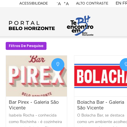
-
+
EN
F
ACESSIBILIDADE
ALTO CONTRASTE
A
A
PORTAL
BELO
HORIZONTE
Filtros De Pesquisa
Bar Pirex - Galeria São
Bolacha Bar - Galeria
Vicente
São Vicente
Isabela Rocha - conhecida
O Bolacha Bar, se destaca
como Rochinha - é cozinheira
como um ambiente acolhe