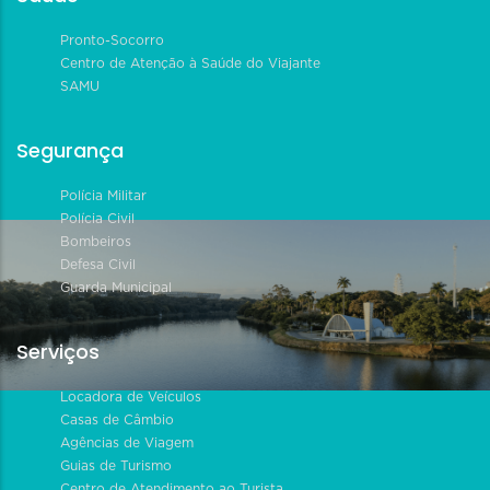
Pronto-Socorro
Centro de Atenção à Saúde do Viajante
SAMU
Segurança
Polícia Militar
Polícia Civil
Bombeiros
Defesa Civil
Guarda Municipal
Serviços
Locadora de Veículos
Casas de Câmbio
Agências de Viagem
Guias de Turismo
Centro de Atendimento ao Turista