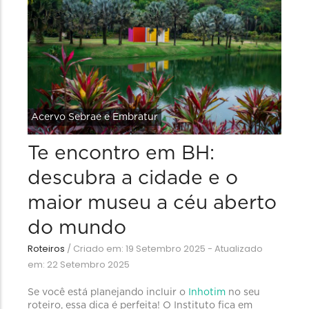
Acervo Sebrae e Embratur
Te encontro em BH:
descubra a cidade e o
maior museu a céu aberto
do mundo
Roteiros
/
Criado em: 19 Setembro 2025 - Atualizado
em: 22 Setembro 2025
Se você está planejando incluir o
Inhotim
no seu
roteiro, essa dica é perfeita! O Instituto fica em