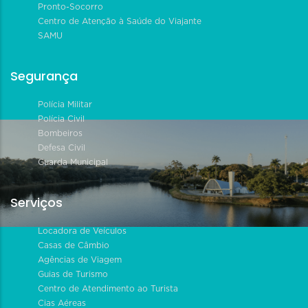
Pronto-Socorro
Centro de Atenção à Saúde do Viajante
SAMU
Segurança
Polícia Militar
Polícia Civil
Bombeiros
Defesa Civil
Guarda Municipal
Serviços
Locadora de Veículos
Casas de Câmbio
Agências de Viagem
Guias de Turismo
Centro de Atendimento ao Turista
Cias Aéreas