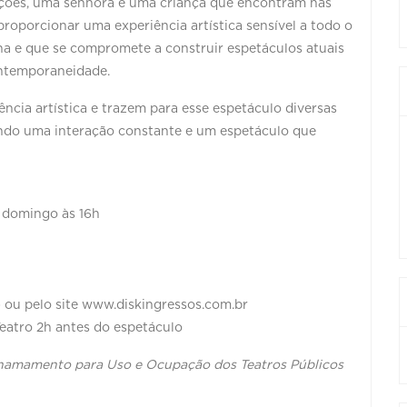
ações, uma senhora e uma criança que encontram nas
roporcionar uma experiência artística sensível a todo o
ena e que se compromete a construir espetáculos atuais
ontemporaneidade.
ência artística e trazem para esse espetáculo diversas
cando uma interação constante e um espetáculo que
e domingo às 16h
) ou pelo site www.diskingressos.com.br
Teatro 2h antes do espetáculo
Chamamento para Uso e Ocupação dos Teatros Públicos