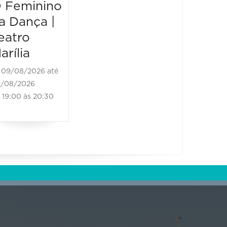
 Feminino
20:00 à
PROFISSIO
a Dança |
NALIZAÇÃ
eatro
O |
arília
TEATRO
09/08/2026 até
MARÍLIA
/08/2026
13/08/2026 até
19:00 às 20:30
13/08/2026
19:00 às 22:00