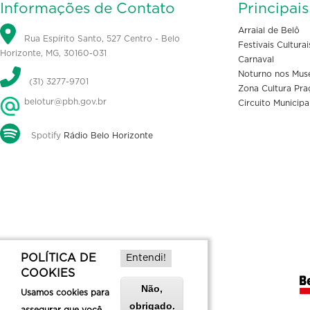
Informações de Contato
Principai
Arraial de Belô
Rua Espírito Santo, 527 Centro - Belo
Festivais Culturai
Horizonte, MG, 30160-031
Carnaval
Noturno nos Mus
(31) 3277-9701
Zona Cultura Pra
belotur@pbh.gov.br
Circuito Municipa
Spotify
Rádio Belo Horizonte
POLÍTICA DE
Entendi!
COOKIES
Não,
Usamos cookies para
obrigado.