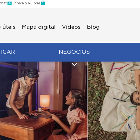
 chat
4
Ir para o VLibras
5
 úteis
Mapa digital
Vídeos
Blog
FICAR
NEGÓCIOS