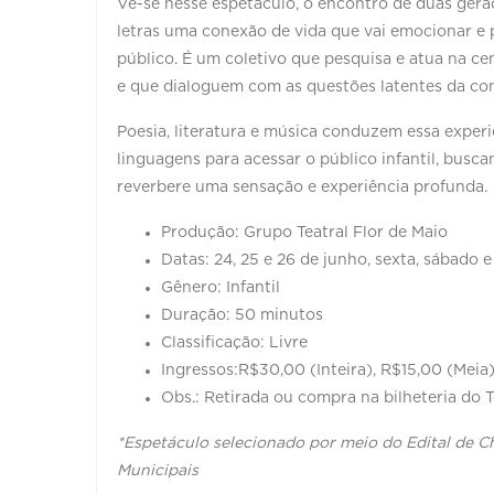
Vê-se nesse espetáculo, o encontro de duas ger
letras uma conexão de vida que vai emocionar e p
público. É um coletivo que pesquisa e atua na c
e que dialoguem com as questões latentes da c
Poesia, literatura e música conduzem essa experi
linguagens para acessar o público infantil, bus
reverbere uma sensação e experiência profunda.
Produção: Grupo Teatral Flor de Maio
Datas: 24, 25 e 26 de junho, sexta, sábado 
Gênero: Infantil
Duração: 50 minutos
Classificação: Livre
Ingressos:R$30,00 (Inteira), R$15,00 (Meia
Obs.: Retirada ou compra na bilheteria do 
*Espetáculo selecionado por meio do Edital de 
Municipais