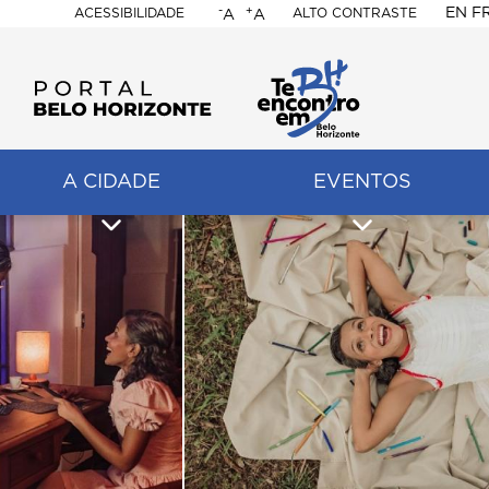
-
+
EN
F
ACESSIBILIDADE
ALTO CONTRASTE
A
A
PORTAL
BELO
HORIZONTE
A CIDADE
EVENTOS
ação
pal