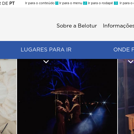
R
DE
PT
Ir para o conteúdo
1
Ir para o menu
2
Ir para o rodapé
3
Ir para o
ES
Sobre a Belotur
Informações
Menu
second
LUGARES PARA IR
ONDE 