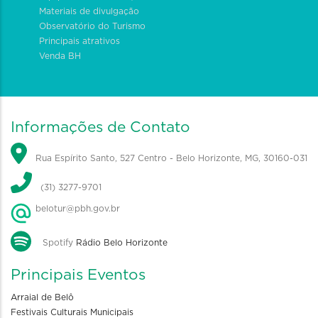
Materiais de divulgação
Observatório do Turismo
Principais atrativos
Venda BH
Informações de Contato
Rua Espírito Santo, 527 Centro - Belo Horizonte, MG, 30160-031
(31) 3277-9701
belotur@pbh.gov.br
Spotify
Rádio Belo Horizonte
Principais Eventos
Arraial de Belô
Festivais Culturais Municipais