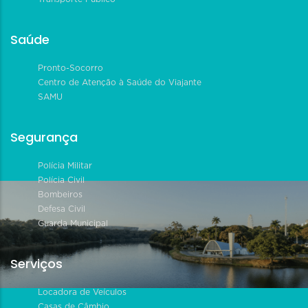
Saúde
Pronto-Socorro
Centro de Atenção à Saúde do Viajante
SAMU
Segurança
Polícia Militar
Polícia Civil
Bombeiros
Defesa Civil
Guarda Municipal
Serviços
Locadora de Veículos
Casas de Câmbio