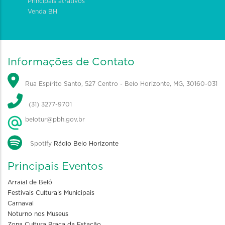
Principais atrativos
Venda BH
Informações de Contato
Rua Espírito Santo, 527 Centro - Belo Horizonte, MG, 30160-031
(31) 3277-9701
belotur@pbh.gov.br
Spotify
Rádio Belo Horizonte
Principais Eventos
Arraial de Belô
Festivais Culturais Municipais
Carnaval
Noturno nos Museus
Zona Cultura Praça da Estação