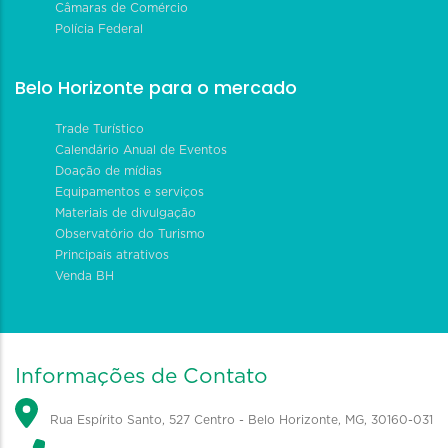
Câmaras de Comércio
Polícia Federal
Belo Horizonte para o mercado
Trade Turístico
Calendário Anual de Eventos
Doação de mídias
Equipamentos e serviços
Materiais de divulgação
Observatório do Turismo
Principais atrativos
Venda BH
Informações de Contato
Rua Espírito Santo, 527 Centro - Belo Horizonte, MG, 30160-031