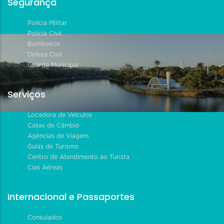
Segurança
Polícia Militar
Polícia Civil
Bombeiros
Defesa Civil
Guarda Municipal
Serviços
Locadora de Veículos
Casas de Câmbio
Agências de Viagem
Guias de Turismo
Centro de Atendimento ao Turista
Cias Aéreas
Internacional e Passaportes
Consulados