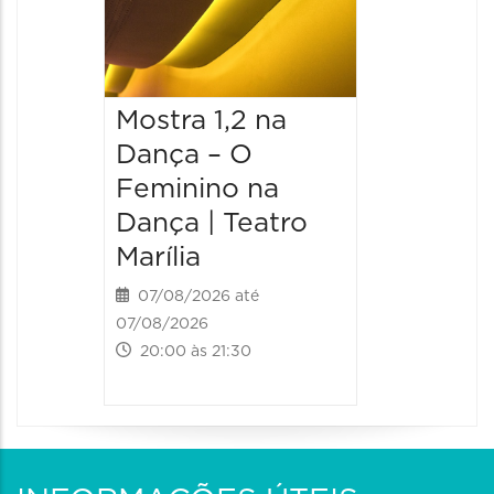
Mostra 1,2 na
Mostra
Dança – O
Dança 
Feminino na
Femini
Dança | Teatro
Dança 
Marília
Marília
07/08/2026 até
08/08/20
07/08/2026
08/08/202
20:00 às 21:30
20:00 às