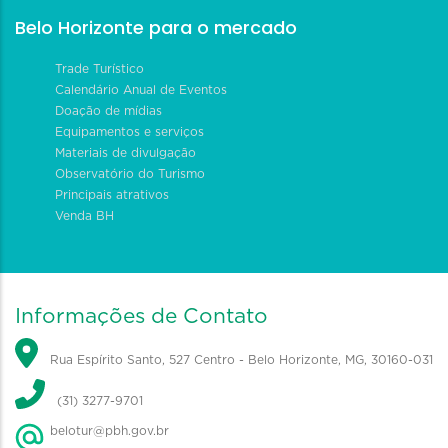
Belo Horizonte para o mercado
Trade Turístico
Calendário Anual de Eventos
Doação de mídias
Equipamentos e serviços
Materiais de divulgação
Observatório do Turismo
Principais atrativos
Venda BH
Informações de Contato
Rua Espírito Santo, 527 Centro - Belo Horizonte, MG, 30160-031
(31) 3277-9701
belotur@pbh.gov.br