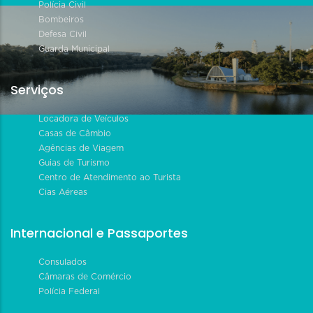
Polícia Civil
Bombeiros
Defesa Civil
Guarda Municipal
Serviços
Locadora de Veículos
Casas de Câmbio
Agências de Viagem
Guias de Turismo
Centro de Atendimento ao Turista
Cias Aéreas
Internacional e Passaportes
Consulados
Câmaras de Comércio
Polícia Federal