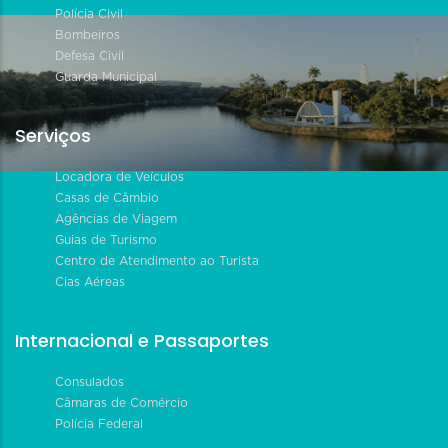
Polícia Civil
Bombeiros
Defesa Civil
Guarda Municipal
Serviços
Locadora de Veículos
Casas de Câmbio
Agências de Viagem
Guias de Turismo
Centro de Atendimento ao Turista
Cias Aéreas
Internacional e Passaportes
Consulados
Câmaras de Comércio
Polícia Federal