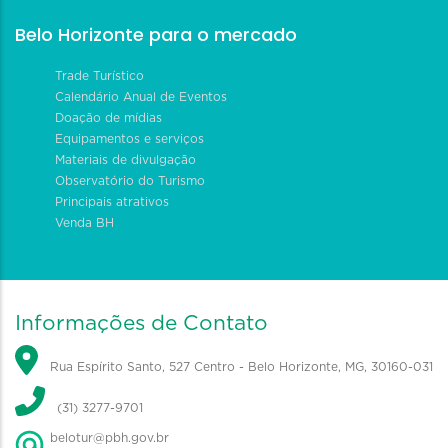
Belo Horizonte para o mercado
Trade Turístico
Calendário Anual de Eventos
Doação de mídias
Equipamentos e serviços
Materiais de divulgação
Observatório do Turismo
Principais atrativos
Venda BH
Informações de Contato
Rua Espírito Santo, 527 Centro - Belo Horizonte, MG, 30160-031
(31) 3277-9701
belotur@pbh.gov.br