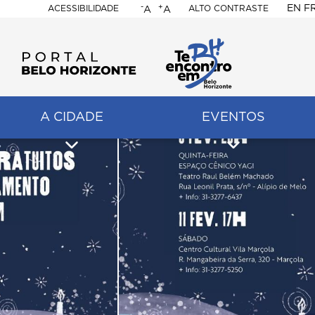
-
+
EN
F
ACESSIBILIDADE
ALTO CONTRASTE
A
A
PORTAL
BELO
HORIZONTE
A CIDADE
EVENTOS
ação
pal