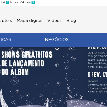
 chat
4
Ir para o VLibras
5
 úteis
Mapa digital
Vídeos
Blog
FICAR
NEGÓCIOS