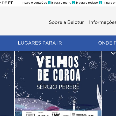
R
DE
PT
Ir para o conteúdo
1
Ir para o menu
2
Ir para o rodapé
3
Ir para o
ES
Sobre a Belotur
Informações
Menu
second
LUGARES PARA IR
ONDE 