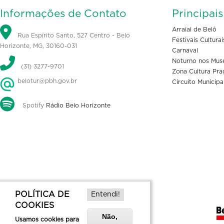
Informações de Contato
Principai
Arraial de Belô
Rua Espírito Santo, 527 Centro - Belo
Festivais Culturai
Horizonte, MG, 30160-031
Carnaval
Noturno nos Mus
(31) 3277-9701
Zona Cultura Pra
belotur@pbh.gov.br
Circuito Municipa
Spotify
Rádio Belo Horizonte
POLÍTICA DE
Entendi!
COOKIES
Não,
Usamos cookies para