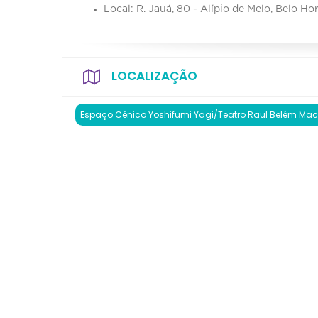
Local: R. Jauá, 80 - Alípio de Melo, Belo Ho
LOCALIZAÇÃO
Espaço Cênico Yoshifumi Yagi/Teatro Raul Belém Ma