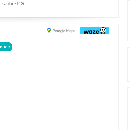
rizonte - MG
chado