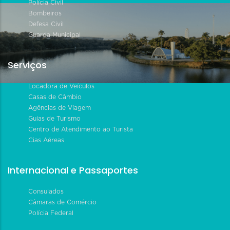
Polícia Civil
Bombeiros
Defesa Civil
Guarda Municipal
Serviços
Locadora de Veículos
Casas de Câmbio
Agências de Viagem
Guias de Turismo
Centro de Atendimento ao Turista
Cias Aéreas
Internacional e Passaportes
Consulados
Câmaras de Comércio
Polícia Federal