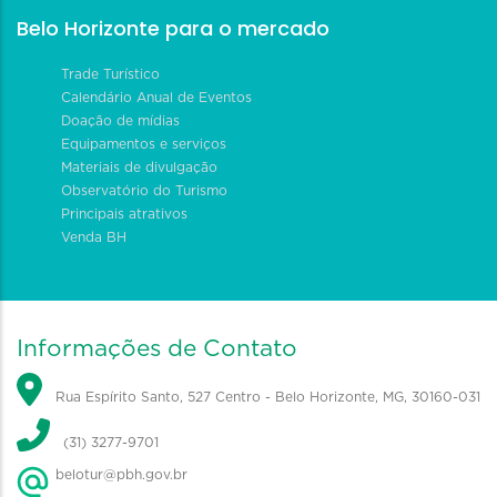
Belo Horizonte para o mercado
Trade Turístico
Calendário Anual de Eventos
Doação de mídias
Equipamentos e serviços
Materiais de divulgação
Observatório do Turismo
Principais atrativos
Venda BH
Informações de Contato
Rua Espírito Santo, 527 Centro - Belo Horizonte, MG, 30160-031
(31) 3277-9701
belotur@pbh.gov.br