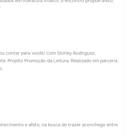
ssados em literatura infantil, o encontro propõe afeto,
?
ou contar para vocês! Com Shirley Rodriguez,
ante. Projeto Promoção da Leitura. Realizado em parceria
o.
nhecimento e afeto, na busca de trazer aconchego entre