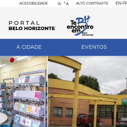
-
+
EN
F
ACESSIBILIDADE
ALTO CONTRASTE
A
A
PORTAL
BELO
HORIZONTE
A CIDADE
EVENTOS
ação
pal