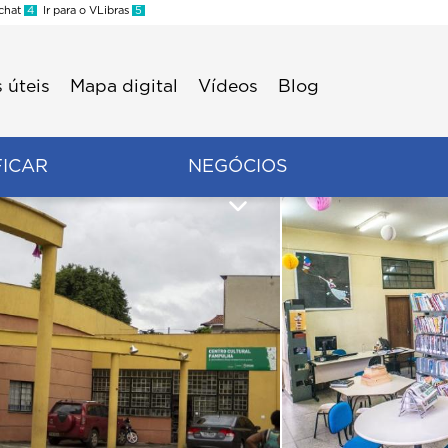
 chat
4
Ir para o VLibras
5
 úteis
Mapa digital
Vídeos
Blog
FICAR
NEGÓCIOS