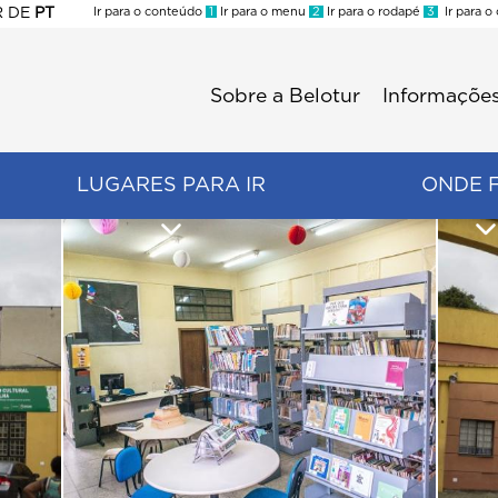
R
DE
PT
Ir para o conteúdo
1
Ir para o menu
2
Ir para o rodapé
3
Ir para o
ES
Sobre a Belotur
Informações
Menu
second
LUGARES PARA IR
ONDE 