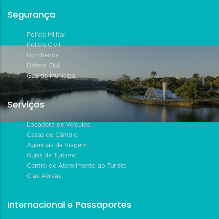
Segurança
Polícia Militar
Polícia Civil
Bombeiros
Defesa Civil
Guarda Municipal
Serviços
Locadora de Veículos
Casas de Câmbio
Agências de Viagem
Guias de Turismo
Centro de Atendimento ao Turista
Cias Aéreas
Internacional e Passaportes