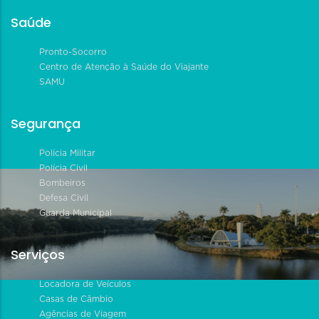
Saúde
Pronto-Socorro
Centro de Atenção à Saúde do Viajante
SAMU
Segurança
Polícia Militar
Polícia Civil
Bombeiros
Defesa Civil
Guarda Municipal
Serviços
Locadora de Veículos
Casas de Câmbio
Agências de Viagem