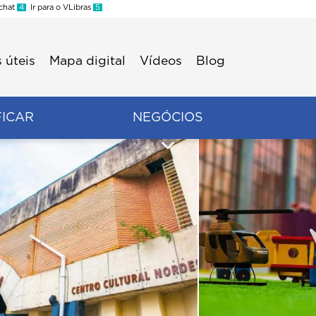
 chat
4
Ir para o VLibras
5
 úteis
Mapa digital
Vídeos
Blog
FICAR
NEGÓCIOS