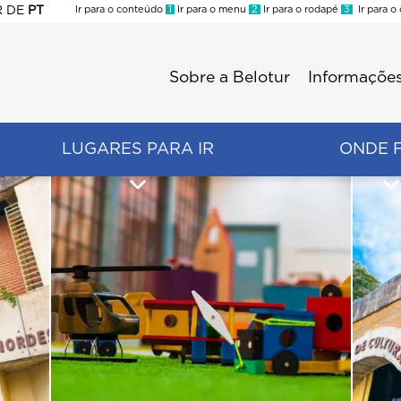
R
DE
PT
Ir para o conteúdo
1
Ir para o menu
2
Ir para o rodapé
3
Ir para o
ES
Sobre a Belotur
Informações
Menu
second
LUGARES PARA IR
ONDE 