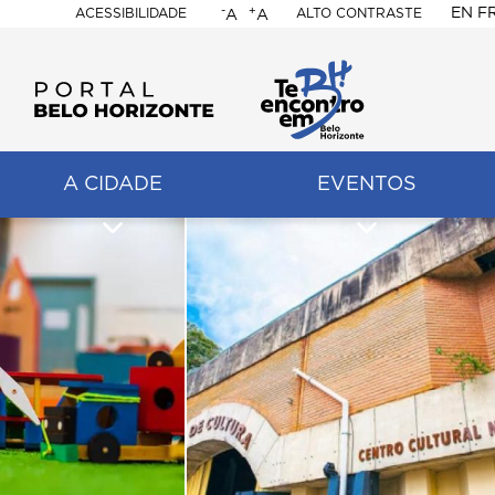
-
+
EN
F
ACESSIBILIDADE
ALTO CONTRASTE
A
A
PORTAL
BELO
HORIZONTE
A CIDADE
EVENTOS
ação
pal