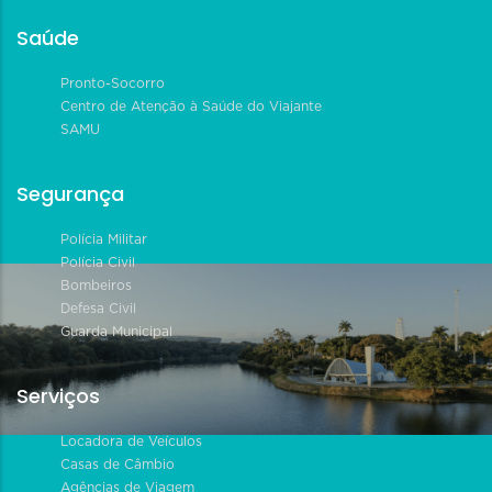
Saúde
Pronto-Socorro
Centro de Atenção à Saúde do Viajante
SAMU
Segurança
Polícia Militar
Polícia Civil
Bombeiros
Defesa Civil
Guarda Municipal
Serviços
Locadora de Veículos
Casas de Câmbio
Agências de Viagem