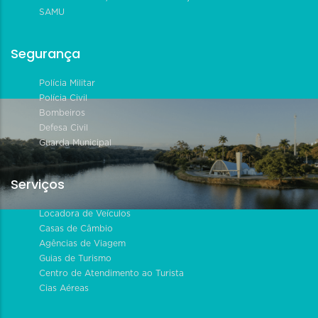
SAMU
Segurança
Polícia Militar
Polícia Civil
Bombeiros
Defesa Civil
Guarda Municipal
Serviços
Locadora de Veículos
Casas de Câmbio
Agências de Viagem
Guias de Turismo
Centro de Atendimento ao Turista
Cias Aéreas