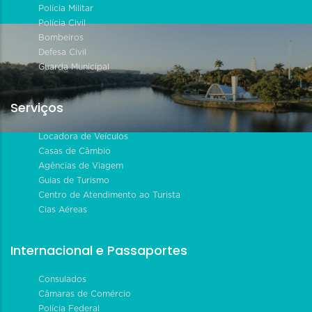
Polícia Militar
Polícia Civil
Bombeiros
Defesa Civil
Guarda Municipal
Serviços
Locadora de Veículos
Casas de Câmbio
Agências de Viagem
Guias de Turismo
Centro de Atendimento ao Turista
Cias Aéreas
Internacional e Passaportes
Consulados
Câmaras de Comércio
Polícia Federal