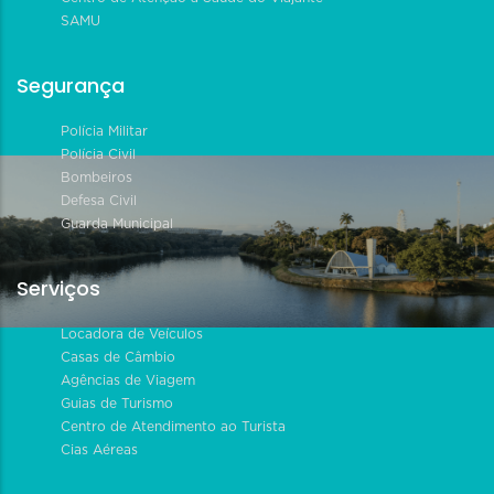
SAMU
Segurança
Polícia Militar
Polícia Civil
Bombeiros
Defesa Civil
Guarda Municipal
Serviços
Locadora de Veículos
Casas de Câmbio
Agências de Viagem
Guias de Turismo
Centro de Atendimento ao Turista
Cias Aéreas