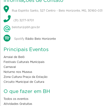
Informações de Contato
Rua Espírito Santo, 527 Centro - Belo Horizonte, MG, 30160-031
(31) 3277-9701
belotur@pbh.gov.br
Spotify
Rádio Belo Horizonte
Principais Eventos
Arraial de Belô
Festivais Culturais Municipais
Carnaval
Noturno nos Museus
Zona Cultura Praça da Estação
Circuito Municipal de Cultura
O que fazer em BH
Todos os eventos
Atividades Gratuitas