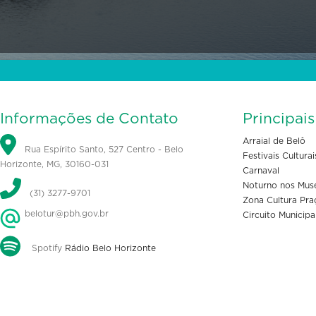
Informações de Contato
Principai
Arraial de Belô
Rua Espírito Santo, 527 Centro - Belo
Festivais Culturai
Horizonte, MG, 30160-031
Carnaval
Noturno nos Mus
(31) 3277-9701
Zona Cultura Pra
belotur@pbh.gov.br
Circuito Municipa
Spotify
Rádio Belo Horizonte