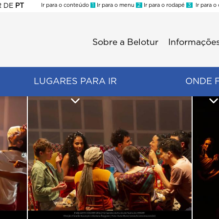
R
DE
PT
Ir para o conteúdo
1
Ir para o menu
2
Ir para o rodapé
3
Ir para o
ES
Sobre a Belotur
Informações
Menu
second
LUGARES PARA IR
ONDE 