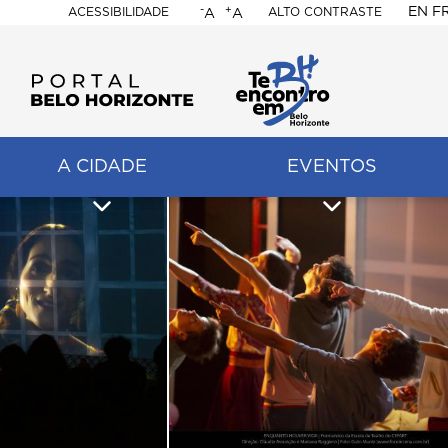
-
+
EN
F
ACESSIBILIDADE
ALTO CONTRASTE
A
A
PORTAL
BELO
HORIZONTE
A CIDADE
EVENTOS
ação
pal