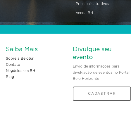
Principais atrativos
Venda BH
Saiba Mais
Divulgue seu
evento
Sobre a Belotur
Contato
Envio de informações para
Negócios em BH
divulgação de eventos no Portal
Blog
Belo Horizonte
CADASTRAR