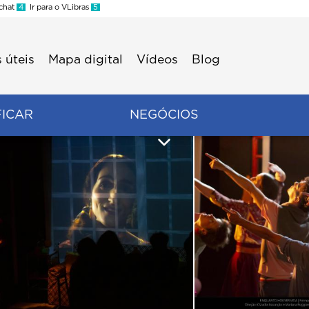
 chat
4
Ir para o VLibras
5
 úteis
Mapa digital
Vídeos
Blog
FICAR
NEGÓCIOS