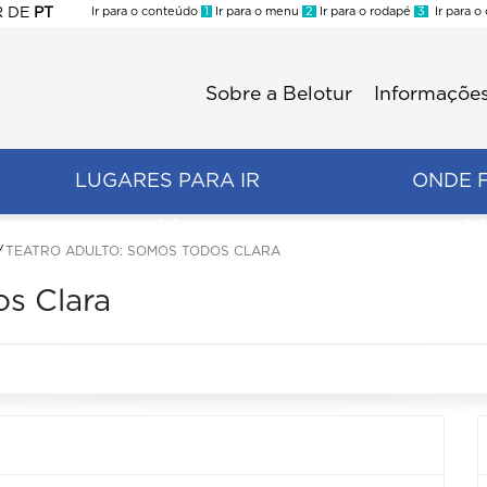
R
DE
PT
Ir para o conteúdo
1
Ir para o menu
2
Ir para o rodapé
3
Ir para o
ES
Sobre a Belotur
Informações
Menu
second
LUGARES PARA IR
ONDE 
TEATRO ADULTO: SOMOS TODOS CLARA
os Clara