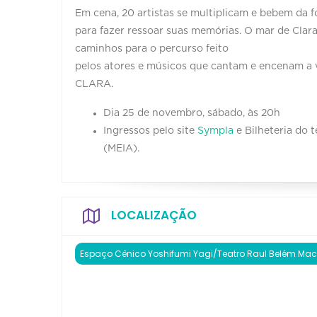
Em cena, 20 artistas se multiplicam e bebem da f
para fazer ressoar suas memórias. O mar de Clar
caminhos para o percurso feito
pelos atores e músicos que cantam e encenam 
CLARA.
Dia 25 de novembro, sábado, às 20h
Ingressos pelo site
Sympla
e Bilheteria do 
(MEIA).
LOCALIZAÇÃO
Espaço Cênico Yoshifumi Yagi/Teatro Raul Belém Ma