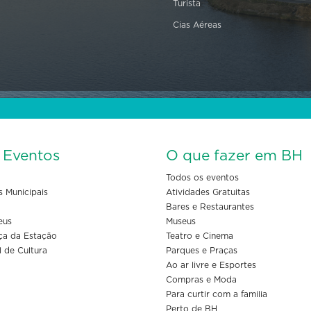
Turista
Cias Aéreas
s Eventos
O que fazer em BH
Todos os eventos
s Municipais
Atividades Gratuitas
Bares e Restaurantes
eus
Museus
ça da Estação
Teatro e Cinema
l de Cultura
Parques e Praças
Ao ar livre e Esportes
Compras e Moda
Para curtir com a familia
Perto de BH