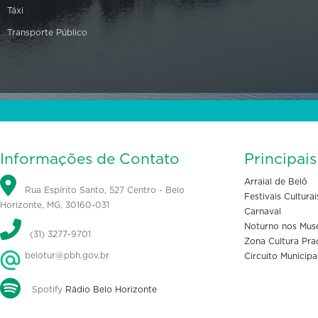
Táxi
Transporte Público
Informações de Contato
Principai
Arraial de Belô
Rua Espírito Santo, 527 Centro - Belo
Festivais Culturai
Horizonte, MG, 30160-031
Carnaval
Noturno nos Mus
(31) 3277-9701
Zona Cultura Pra
belotur@pbh.gov.br
Circuito Municipa
Spotify
Rádio Belo Horizonte