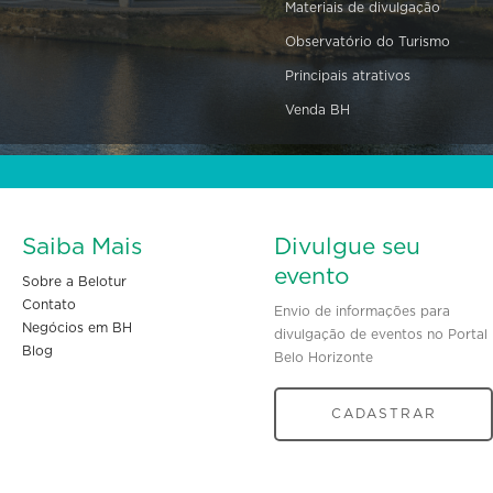
Materiais de divulgação
Observatório do Turismo
Principais atrativos
Venda BH
Saiba Mais
Divulgue seu
evento
Sobre a Belotur
Contato
Envio de informações para
Negócios em BH
divulgação de eventos no Portal
Blog
Belo Horizonte
CADASTRAR