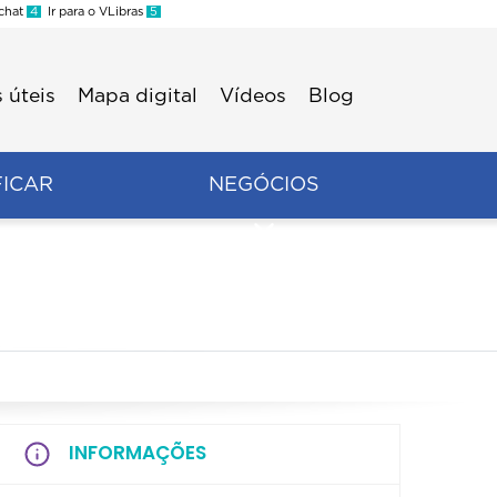
 chat
4
Ir para o VLibras
5
 úteis
Mapa digital
Vídeos
Blog
FICAR
NEGÓCIOS
INFORMAÇÕES