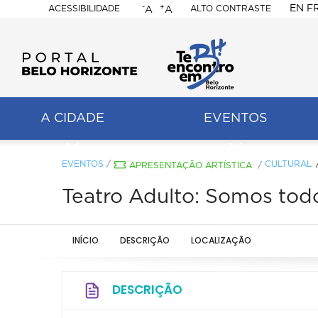
-
+
EN
F
ACESSIBILIDADE
ALTO CONTRASTE
A
A
PORTAL
BELO
HORIZONTE
A CIDADE
EVENTOS
ação
pal
EVENTOS
/
CULTURAL
APRESENTAÇÃO ARTÍSTICA
/
Teatro Adulto: Somos tod
INÍCIO
DESCRIÇÃO
LOCALIZAÇÃO
DESCRIÇÃO