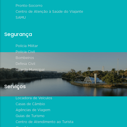
Pronto-Socorro
Centro de Atenção à Saúde do Viajante
SAMU
Segurança
Polícia Militar
Polícia Civil
Bombeiros
Defesa Civil
Guarda Municipal
Serviços
Locadora de Veículos
Casas de Câmbio
Agências de Viagem
Guias de Turismo
Centro de Atendimento ao Turista