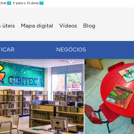
 chat
4
Ir para o VLibras
5
 úteis
Mapa digital
Vídeos
Blog
FICAR
NEGÓCIOS