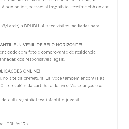
tálogo online, acesse: http://bibliotecasfmc.pbh.gov.br
nhã/tarde) a BPIJBH oferece visitas mediadas para
.
FANTIL E JUVENIL DE BELO HORIZONTE!
dentidade com foto e comprovante de residência.
nhadas dos responsáveis legais.
LICAÇÕES ONLINE!
no site da prefeitura. Lá, você também encontra as
-O-Lero, além da cartilha e do livro “As crianças e os
de-cultura/biblioteca-infantil-e-juvenil
das 09h às 13h.