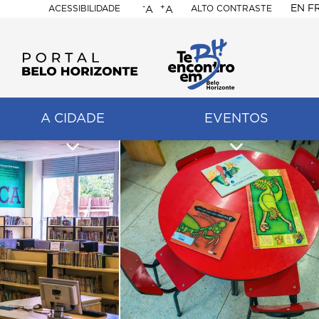
-
+
EN
F
ACESSIBILIDADE
ALTO CONTRASTE
A
A
PORTAL
BELO
HORIZONTE
A CIDADE
EVENTOS
ação
pal