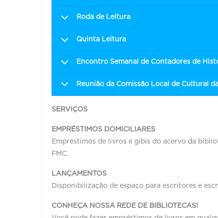
Roda de Leitura
Quinta Leitura
Encontro Semanal de Contadores de Hist
Reunião da Comissão Local de Cultural d
SERVIÇOS
EMPRÉSTIMOS DOMICILIARES
Empréstimos de livros e gibis do acervo da bibli
FMC.
LANÇAMENTOS
Disponibilização de espaço para escritores e escr
CONHEÇA NOSSA REDE DE BIBLIOTECAS!
Você pode fazer empréstimos de livros em qualq