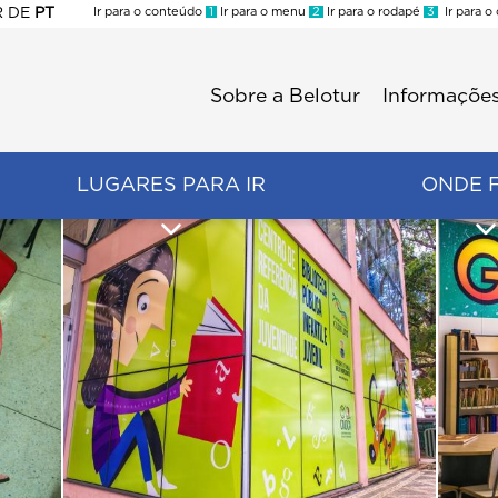
R
DE
PT
Ir para o conteúdo
1
Ir para o menu
2
Ir para o rodapé
3
Ir para o
ES
Sobre a Belotur
Informações
Menu
second
LUGARES PARA IR
ONDE 