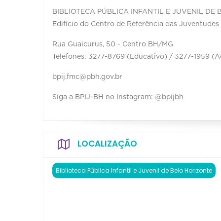
BIBLIOTECA PÚBLICA INFANTIL E JUVENIL DE
Edifício do Centro de Referência das Juventudes
Rua Guaicurus, 50 - Centro BH/MG
Telefones: 3277-8769 (Educativo) / 3277-1959 (A
bpij.fmc@pbh.gov.br
Siga a BPIJ-BH no Instagram: @bpijbh
LOCALIZAÇÃO
Biblioteca Pública Infantil e Juvenil de Belo Horizonte