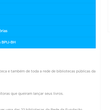
órias
a BPIJ-BH
oteca e também de toda a rede de bibliotecas públicas da
itoras que queiram lançar seus livros.
uer uma das 22 bibliotecas da Rede da Fundação