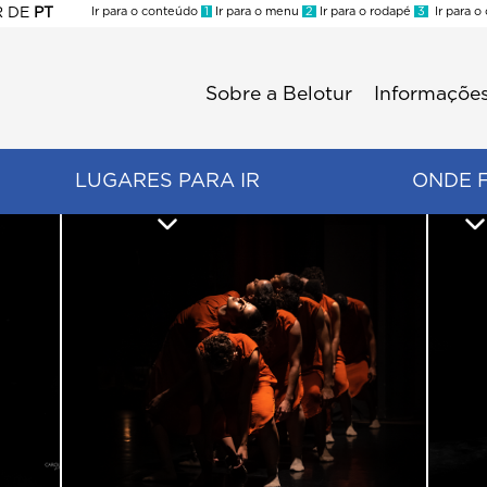
R
DE
PT
Ir para o conteúdo
1
Ir para o menu
2
Ir para o rodapé
3
Ir para o
ES
Sobre a Belotur
Informações
Menu
second
LUGARES PARA IR
ONDE 