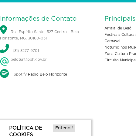
Informações de Contato
Principai
Arraial de Belô
Rua Espírito Santo, 527 Centro - Belo
Festivais Culturai
Horizonte, MG, 30160-031
Carnaval
Noturno nos Mus
(31) 3277-9701
Zona Cultura Pra
belotur@pbh.gov.br
Circuito Municipa
Spotify
Rádio Belo Horizonte
POLÍTICA DE
Entendi!
COOKIES