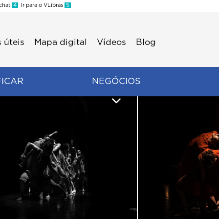
 chat
4
Ir para o VLibras
5
 úteis
Mapa digital
Vídeos
Blog
FICAR
NEGÓCIOS