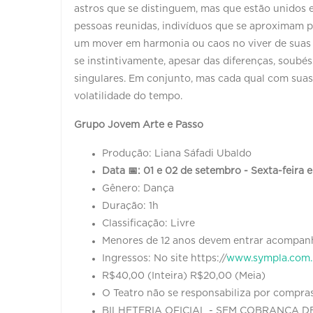
astros que se distinguem, mas que estão unidos
pessoas reunidas, indivíduos que se aproximam
um mover em harmonia ou caos no viver de suas
se instintivamente, apesar das diferenças, soub
singulares. Em conjunto, mas cada qual com suas p
volatilidade do tempo.
Grupo Jovem Arte e Passo
Produção: Liana Sáfadi Ubaldo
Data 📅: 01 e 02 de setembro - Sexta-feira
Gênero: 
Duração: 1h
Classificaçã
Menores de 12 anos devem entrar acompanh
Ingressos: No site https://
www.sympla.com.
R$40,00 (Inteira) R$20
O Teatro não se responsabiliza por compras
BILHETERIA OFICIAL - SEM COBRANÇA DE 