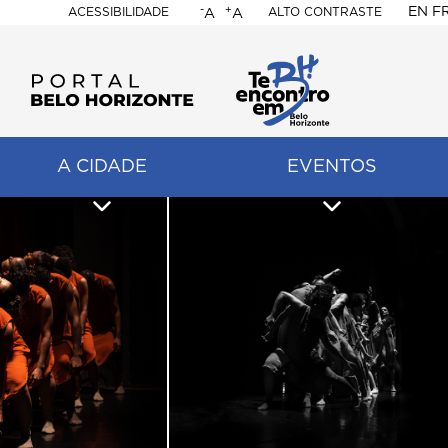
-
+
EN
F
ACESSIBILIDADE
ALTO CONTRASTE
A
A
PORTAL
BELO
HORIZONTE
A CIDADE
EVENTOS
ação
pal