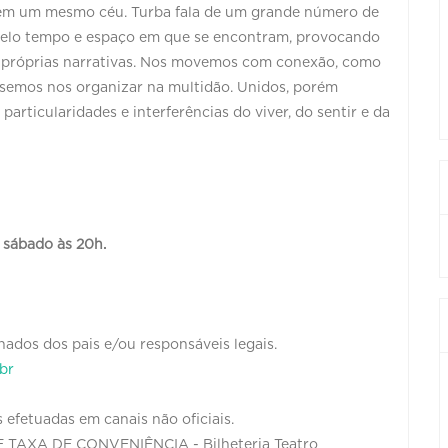
 em um mesmo céu. Turba fala de um grande número de
 pelo tempo e espaço em que se encontram, provocando
 próprias narrativas. Nos movemos com conexão, como
éssemos nos organizar na multidão. Unidos, porém
articularidades e interferências do viver, do sentir e da
 e sábado às 20h.
Dança
o: Livre
ados dos pais e/ou responsáveis legais.
br
,00 (Meia)
 efetuadas em canais não oficiais.
TAXA DE CONVENIÊNCIA - Bilheteria Teatro